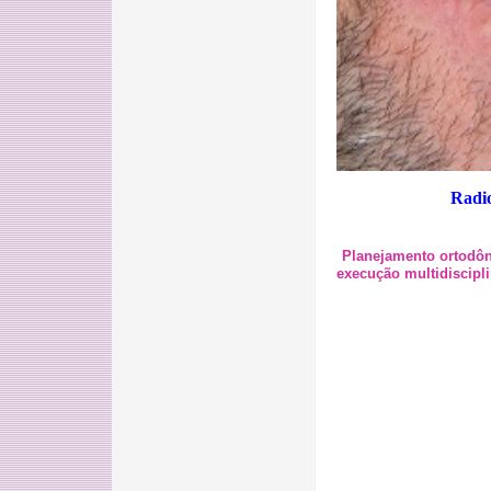
Radio
Planejamento ortodônti
execução multidiscipli